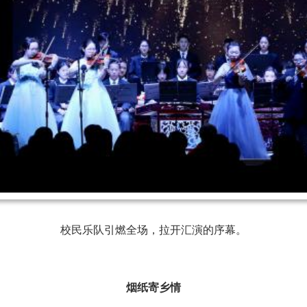
校民乐队引燃全场，拉开汇演的序幕。
烟纸寄乡情