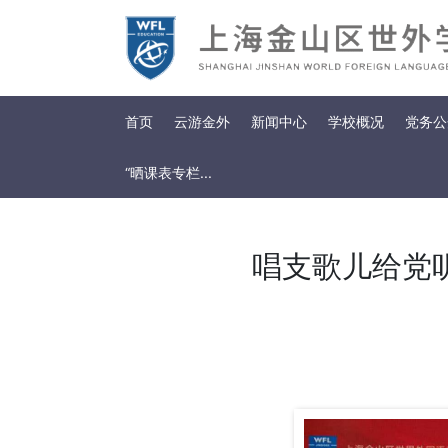
首页
云游金外
新闻中心
学校概况
党务公
“晒课表专栏...
唱支歌儿给党