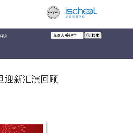
频道
旦迎新汇演回顾